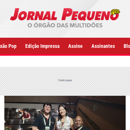
xão Pop
Edição Impressa
Assine
Assinantes
Bl
Publicidade