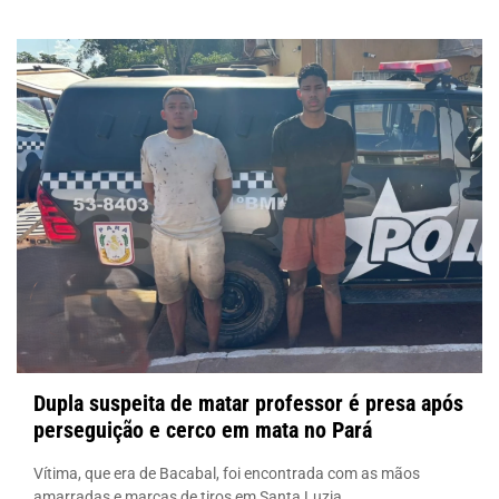
Dupla suspeita de matar professor é presa após
perseguição e cerco em mata no Pará
Vítima, que era de Bacabal, foi encontrada com as mãos
amarradas e marcas de tiros em Santa Luzia.