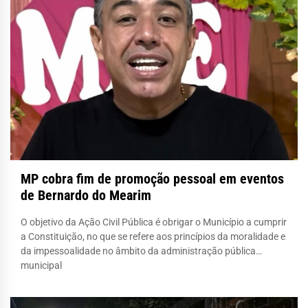
MP cobra fim de promoção pessoal em eventos
de Bernardo do Mearim
O objetivo da Ação Civil Pública é obrigar o Município a cumprir
a Constituição, no que se refere aos princípios da moralidade e
da impessoalidade no âmbito da administração pública
municipal