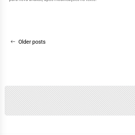
Navegação
Older posts
por
posts