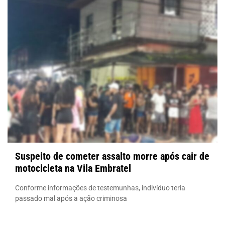
Suspeito de cometer assalto morre após cair de
motocicleta na Vila Embratel
Conforme informações de testemunhas, indivíduo teria
passado mal após a ação criminosa