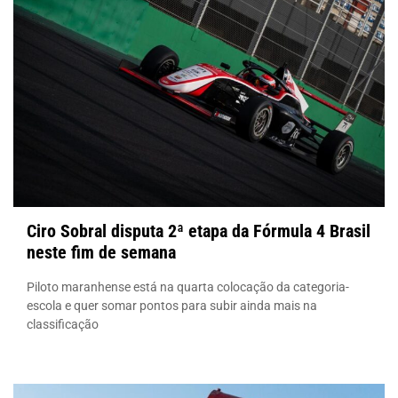
Ciro Sobral disputa 2ª etapa da Fórmula 4 Brasil
neste fim de semana
Piloto maranhense está na quarta colocação da categoria-
escola e quer somar pontos para subir ainda mais na
classificação