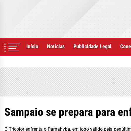
Skip
to
the
content
Início
Notícias
Publicidade Legal
Cone
Sampaio se prepara para enf
O Tricolor enfrenta o Parnahyba, em jogo válido pela penúlti