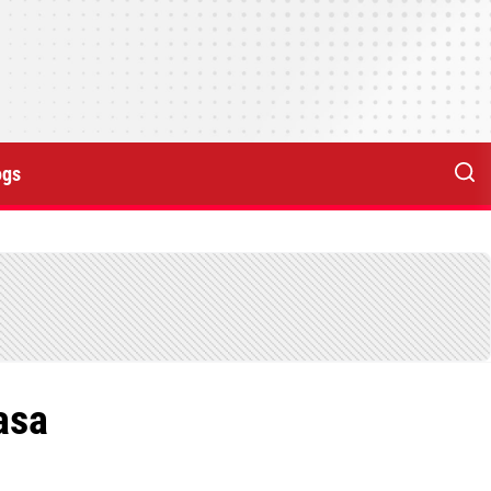
ogs
asa