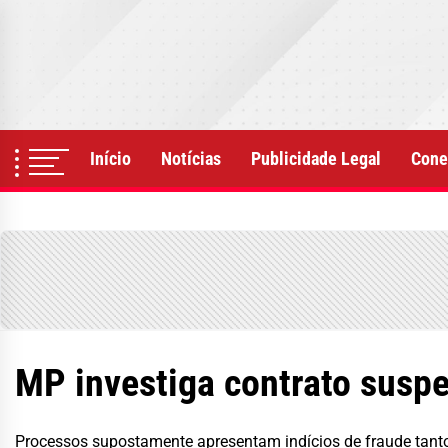
Skip
to
the
content
Início
Notícias
Publicidade Legal
Cone
MP investiga contrato susp
Processos supostamente apresentam indícios de fraude tanto