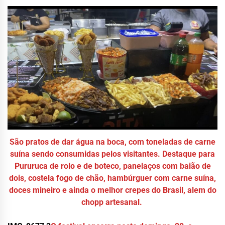
São pratos de dar água na boca, com toneladas de carne
suína sendo consumidas pelos visitantes. Destaque para
Pururuca de rolo e de boteco, panelaços com baião de
dois, costela fogo de chão, hambúrguer com carne suína,
doces mineiro e ainda o melhor crepes do Brasil, alem do
chopp artesanal.