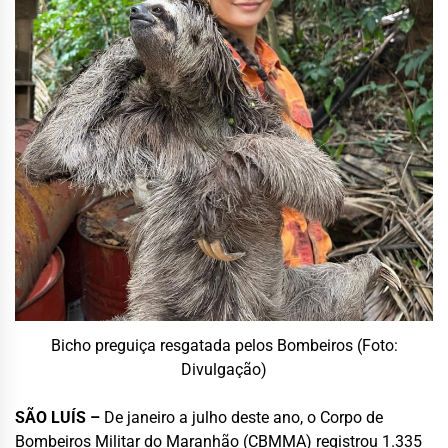
Bicho preguiça resgatada pelos Bombeiros (Foto:
Divulgação)
SÃO LUÍS –
De janeiro a julho deste ano, o Corpo de
Bombeiros Militar do Maranhão (CBMMA) registrou 1.335