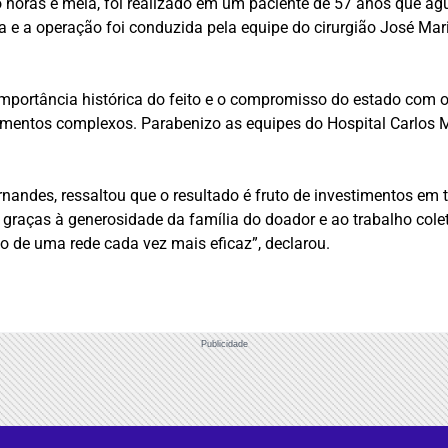
 horas e meia, foi realizado em um paciente de 57 anos que agu
a e a operação foi conduzida pela equipe do cirurgião José Mar
mportância histórica do feito e o compromisso do estado com 
mentos complexos. Parabenizo as equipes do Hospital Carlos Ma
nandes, ressaltou que o resultado é fruto de investimentos em t
 graças à generosidade da família do doador e ao trabalho cole
de uma rede cada vez mais eficaz”, declarou.
Publicidade