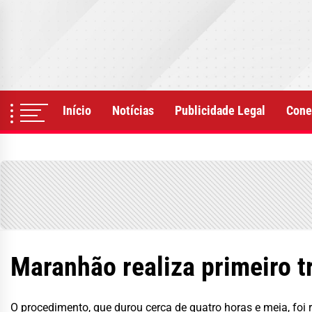
Skip
to
the
content
Início
Notícias
Publicidade Legal
Cone
Maranhão realiza primeiro t
O procedimento, que durou cerca de quatro horas e meia, foi