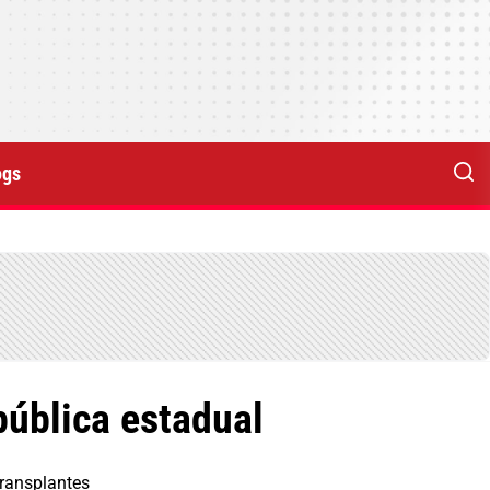
ogs
pública estadual
transplantes