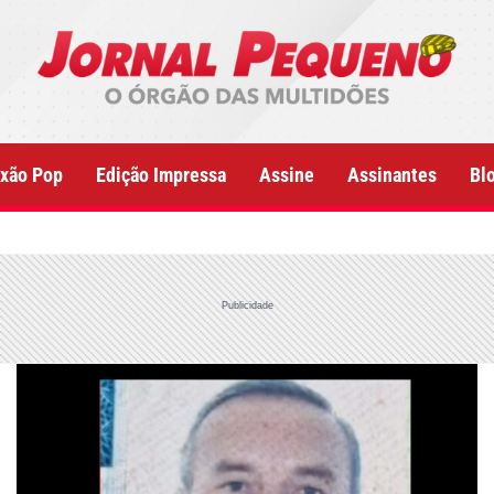
xão Pop
Edição Impressa
Assine
Assinantes
Bl
Publicidade