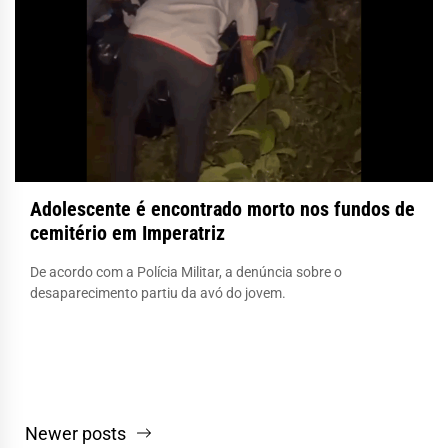
Adolescente é encontrado morto nos fundos de
cemitério em Imperatriz
De acordo com a Polícia Militar, a denúncia sobre o
desaparecimento partiu da avó do jovem.
Navegação
Newer posts