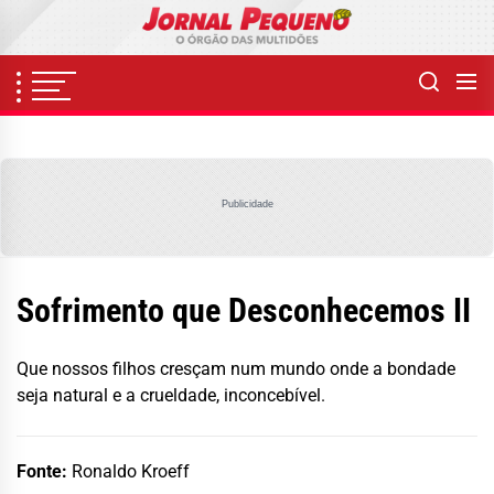
Skip
to
the
content
Publicidade
Sofrimento que Desconhecemos II
Que nossos filhos cresçam num mundo onde a bondade
seja natural e a crueldade, inconcebível.
Fonte:
Ronaldo Kroeff