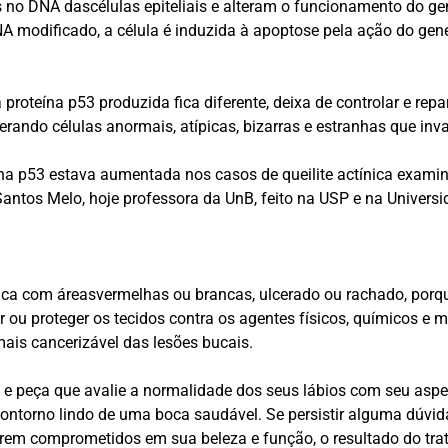
 no DNA dascélulas epiteliais e alteram o funcionamento do ge
DNA modificado, a célula é induzida à apoptose pela ação do gene
 proteína p53 produzida fica diferente, deixa de controlar e rep
erando células anormais, atípicas, bizarras e estranhas que inv
a p53 estava aumentada nos casos de queilite actínica examin
antos Melo, hoje professora da UnB, feito na USP e na Universi
 fica com áreasvermelhas ou brancas, ulcerado ou rachado, porque
 ou proteger os tecidos contra os agentes físicos, químicos e 
 mais cancerizável das lesões bucais.
ite e peça que avalie a normalidade dos seus lábios com seu as
ontorno lindo de uma boca saudável. Se persistir alguma dúvid
iverem comprometidos em sua beleza e função, o resultado do tr