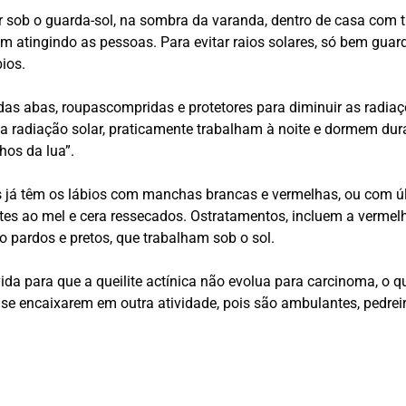
ar sob o guarda-sol, na sombra da varanda, dentro de casa com t
iam atingindo as pessoas. Para evitar raios solares, só bem guar
bios.
 das abas, roupascompridas e protetores para diminuir as radiaç
 da radiação solar, praticamente trabalham à noite e dormem du
hos da lua”.
 já têm os lábios com manchas brancas e vermelhas, ou com úlc
tes ao mel e cera ressecados. Ostratamentos, incluem a vermel
o pardos e pretos, que trabalham sob o sol.
vida para que a queilite actínica não evolua para carcinoma, 
e encaixarem em outra atividade, pois são ambulantes, pedreiros