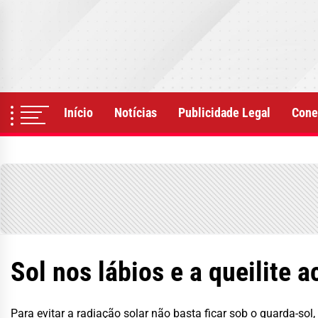
Skip
to
the
content
Início
Notícias
Publicidade Legal
Cone
Sol nos lábios e a queilite a
Para evitar a radiação solar não basta ficar sob o guarda-so