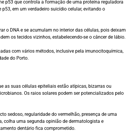
ne p53 que controla a formação de uma proteína reguladora
 p53, em um verdadeiro suicídio celular, evitando o
arar o DNA e se acumulam no interior das células, pois deixam
adem os tecidos vizinhos, estabelecendo-se o câncer de lábio.
adas com vários métodos, inclusive pela imunocitoquímica,
dade do Porto.
 as suas células epiteliais estão atípicas, bizarras ou
microbianos. Os raios solares podem ser potencializados pelo
pecto sedoso, regularidade do vermelhão, presença de uma
a, colha uma segunda opinião de dermatologista e
atamento dentário fica comprometido.