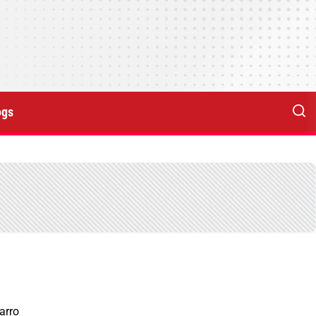
ogs
arro