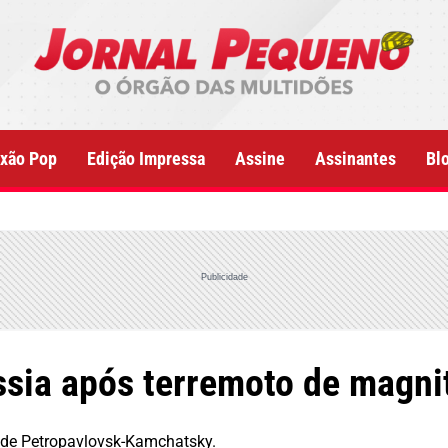
xão Pop
Edição Impressa
Assine
Assinantes
Bl
Publicidade
ssia após terremoto de magni
a de Petropavlovsk-Kamchatsky.