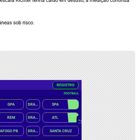
escala Richter tenha caído em desuso, a medição continua
neas sob risco.