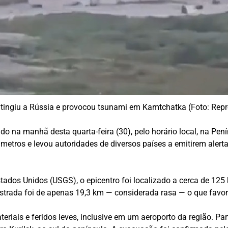
atingiu a Rússia e provocou tsunami em Kamtchatka (Foto: Rep
do na manhã desta quarta-feira (30), pelo horário local, na Pe
etros e levou autoridades de diversos países a emitirem alerta
tados Unidos (USGS), o epicentro foi localizado a cerca de 12
gistrada foi de apenas 19,3 km — considerada rasa — o que favo
eriais e feridos leves, inclusive em um aeroporto da região. P