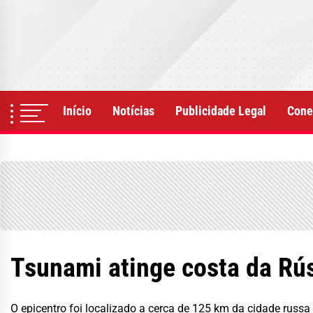
Skip
to
the
content
Início
Notícias
Publicidade Legal
Cone
Tsunami atinge costa da Rú
O epicentro foi localizado a cerca de 125 km da cidade russ