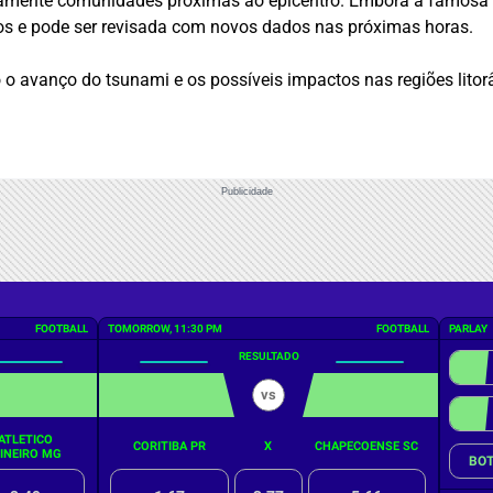
etamente comunidades próximas ao epicentro. Embora a famosa 
os e pode ser revisada com novos dados nas próximas horas.
avanço do tsunami e os possíveis impactos nas regiões litorâ
Publicidade