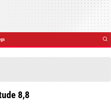
ogs
tude 8,8