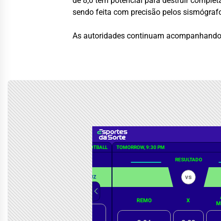
de 8,0 têm potencial para destruir compl
sendo feita com precisão pelos sismógraf
As autoridades continuam acompanhando o 