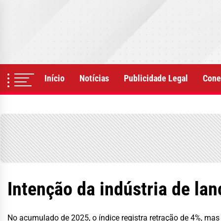
Skip
to
the
content
Início
Notícias
Publicidade Legal
Cone
Intenção da indústria de lan
No acumulado de 2025, o índice registra retração de 4%, ma