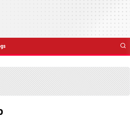
ogs
o