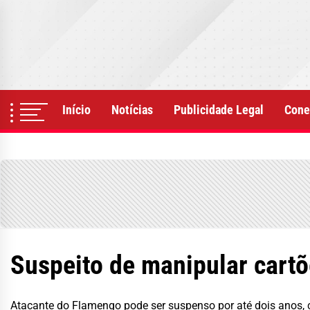
Skip
to
the
content
Início
Notícias
Publicidade Legal
Cone
Suspeito de manipular cart
Atacante do Flamengo pode ser suspenso por até dois anos,