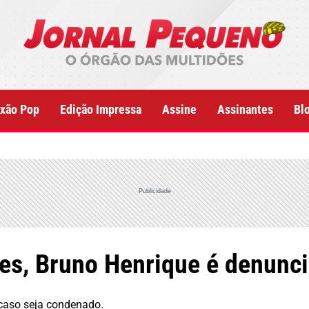
xão Pop
Edição Impressa
Assine
Assinantes
Bl
Publicidade
ões, Bruno Henrique é denunc
 caso seja condenado.