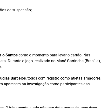
dias de suspensão;
ra o Santos
como o momento para levar o cartão. Nas
ta. Durante o jogo, realizado no Mané Garrincha (Brasília),
.
uglas Barcelos
, todos com registro como atletas amadores,
ém aparecem na investigação como participantes das
cados. O julgamento ainda não tem data marcada, mas deve