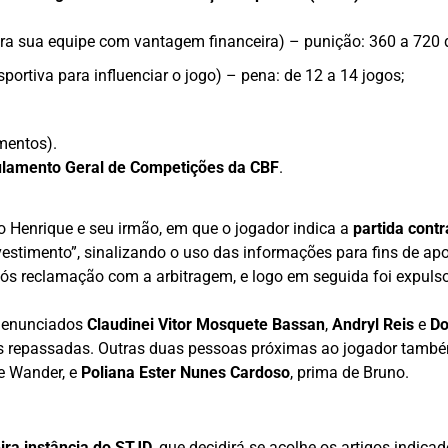
ra sua equipe com vantagem financeira) – punição: 360 a 720 
sportiva para influenciar o jogo) – pena: de 12 a 14 jogos;
mentos).
ulamento Geral de Competições da CBF
.
no Henrique e seu irmão, em que o jogador indica a
partida cont
estimento”, sinalizando o uso das informações para fins de apos
ós reclamação com a arbitragem, e logo em seguida foi expulso
 denunciados
Claudinei Vitor Mosquete Bassan
,
Andryl Reis
e
Do
ões repassadas. Outras duas pessoas próximas ao jogador tamb
de Wander, e
Poliana Ester Nunes Cardoso
, prima de Bruno.
ira instância do STJD
, que decidirá se acolhe os artigos indi