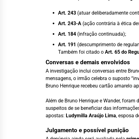
Art. 243
(atuar deliberadamente cont
Art. 243-A
(ação contrária à ética de
Art. 184
(infração continuada);
Art. 191
(descumprimento de regula
Também foi citado o
Art. 65 do Reg
Conversas e demais envolvidos
A investigação inclui conversas entre Bru
mensagens, o irmão celebra o suposto “inv
Bruno Henrique recebeu cartão amarelo ap
Além de Bruno Henrique e Wander, foram
suspeitos de se beneficiar das informaç
apostas:
Ludymilla Araújo Lima
, esposa 
Julgamento e possível punição
A denúncia ainda será avaliada pela
prime