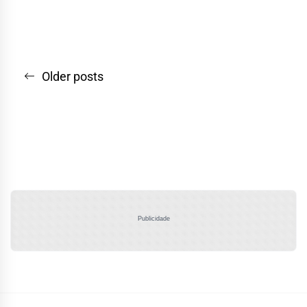
Navegação
Older posts
por
posts
Publicidade