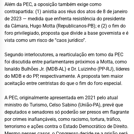
Além da PEC, a oposição também exige como
contrapartida: (1) anistia aos réus dos atos de 8 de janeiro
de 2023 — medida que enfrenta resistência do presidente
da Câmara, Hugo Motta (Republicanos-PB); e (2) o fim do
foro privilegiado, proposta que divide a base governista e é
vista como um risco de “caos jurídico”.
Segundo interlocutores, a rearticulação em torno da PEC
foi discutida entre parlamentares próximos a Motta, como
Isnaldo Bulhões Jr. (MDB-AL) e Dr. Luizinho (PP-RJ), líderes
do MDB e do PP, respectivamente. A proposta tem maior
aceitação entre centristas do que o fim do foro especial.
A PEC, originalmente apresentada em 2021 pelo atual
ministro do Turismo, Celso Sabino (União-PA), prevê que
deputados e senadores só poderão ser presos em flagrante
por crimes inafiançáveis, como racismo, tortura, tráfico,
terrorismo e ações contra o Estado Democrático de Direito.
Mesmo nesses casos, o Congresso decide se a prisão será