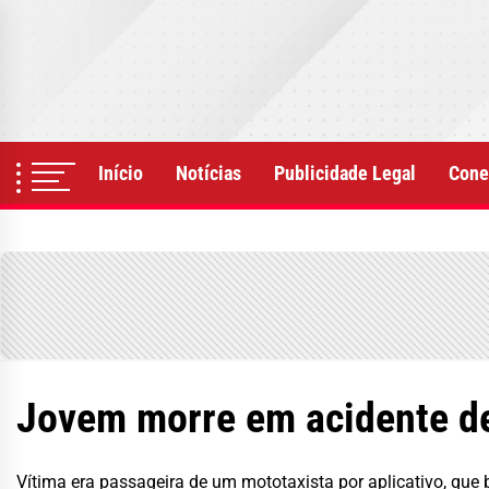
Skip
to
the
content
Início
Notícias
Publicidade Legal
Cone
Jovem morre em acidente d
Vítima era passageira de um mototaxista por aplicativo, que