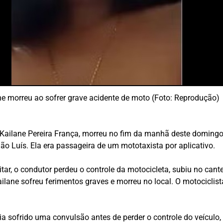
ne morreu ao sofrer grave acidente de moto (Foto: Reprodução)
Kailane Pereira França, morreu no fim da manhã deste doming
o Luís. Ela era passageira de um mototaxista por aplicativo.
r, o condutor perdeu o controle da motocicleta, subiu no canteir
ane sofreu ferimentos graves e morreu no local. O motociclist
a sofrido uma convulsão antes de perder o controle do veículo, 