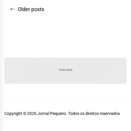
Navegação
Older posts
por
posts
Publicidade
Copyright © 2026
Jornal Pequeno.
Todos os direitos reservados