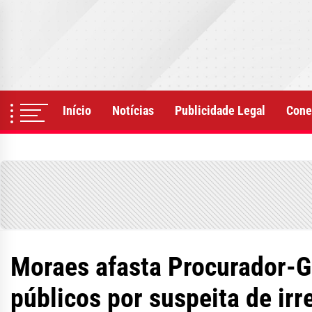
Skip
to
the
content
Início
Notícias
Publicidade Legal
Cone
Moraes afasta Procurador-G
públicos por suspeita de irr