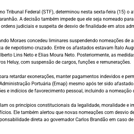
mo Tribunal Federal (STF), determinou nesta sexta-feira (15) 
aranhão. A decisão também impede que ele seja nomeado para q
rdens judiciais e suspeita de desvio de finalidade em atos adm
uando Moraes concedeu liminares suspendendo nomeações de al
ca de nepotismo cruzado. Entre os afastados estavam Ítalo Aug
ilberto Lins Neto e Elias Moura Neto. Posteriormente, as medi
ros Heluy, com suspensão de cargos, funções e remunerações.
para retardar exonerações, manter pagamentos indevidos e permit
Administração Portuária (Emap) mesmo após ter sido afastado.
 e indícios de favorecimento pessoal, incluindo a nomeação d
lam os princípios constitucionais da legalidade, moralidade e
efícios. Ele também alertou que novas nomeações com desvio de
esponsabilidade direta ao governador Carlos Brandão em caso d