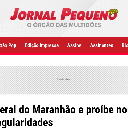
xão Pop
Edição Impressa
Assine
Assinantes
Bl
Publicidade
eral do Maranhão e proíbe n
egularidades