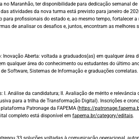
 no Maranhão, ter disponibilidade para dedicação semanal de 
o das atividades da nova turma está previsto para janeiro de 20
 para profissionais do estado e, ao mesmo tempo, fortalecer a 
rmas de analisar os desafios e, juntos, encontram as melhores s
s
o: Inovação Aberta: voltada a graduados(as) em qualquer área d
em qualquer área do conhecimento ou estudantes do último an
de Software, Sistemas de Informação e graduações correlatas.
I. Análise da candidatura; II. Avaliação de mérito e relevância de
xclusiva para a trilha de Transformação Digital). Inscrições e c
a plataforma Patronage da FAPEMA (
https://patronage.fapema.b
dital completo está disponível em
fapema.br/category/editais
.
tregou 33 soluções voltadas à comunicação operacional, automa