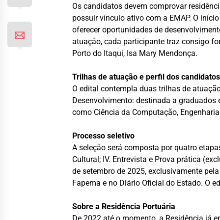
Os candidatos devem comprovar residência
possuir vínculo ativo com a EMAP. O iníci
oferecer oportunidades de desenvolvimento
atuação, cada participante traz consigo fo
Porto do Itaqui, Isa Mary Mendonça.
Trilhas de atuação e perfil dos candidato
O edital contempla duas trilhas de atuaçã
Desenvolvimento: destinada a graduados 
como Ciência da Computação, Engenharia 
Processo seletivo
A seleção será composta por quatro etapas: 
Cultural; IV. Entrevista e Prova prática (e
de setembro de 2025, exclusivamente pel
Fapema e no Diário Oficial do Estado. O e
Sobre a Residência Portuária
De 2022 até o momento, a Residência já en