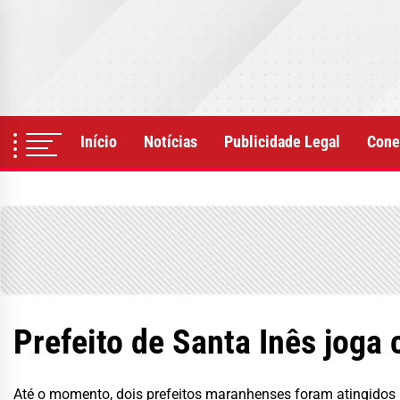
Skip
to
the
content
Início
Notícias
Publicidade Legal
Cone
Prefeito de Santa Inês joga
Até o momento, dois prefeitos maranhenses foram atingidos p