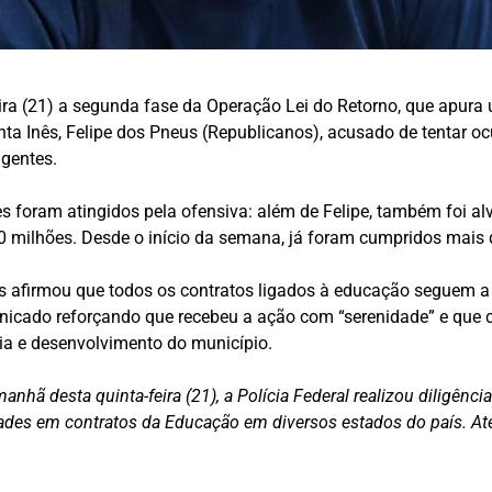
feira (21) a segunda fase da Operação Lei do Retorno, que apu
nta Inês, Felipe dos Pneus (Republicanos), acusado de tentar oc
agentes.
 foram atingidos pela ofensiva: além de Felipe, também foi alv
0 milhões. Desde o início da semana, já foram cumpridos mais
ês afirmou que todos os contratos ligados à educação seguem a
nicado reforçando que recebeu a ação com “serenidade” e que 
ia e desenvolvimento do município.
manhã desta quinta-feira (21), a Polícia Federal realizou diligê
idades em contratos da Educação em diversos estados do país. 