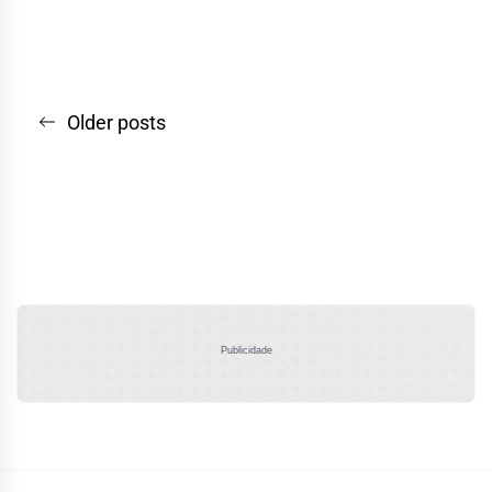
Navegação
Older posts
por
posts
Publicidade