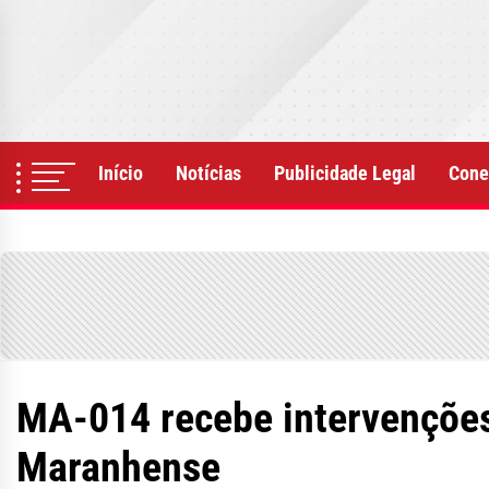
Skip
to
the
content
Início
Notícias
Publicidade Legal
Cone
MA-014 recebe intervenções
Maranhense