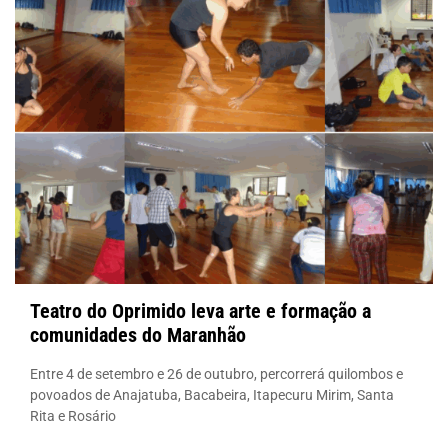
Teatro do Oprimido leva arte e formação a
comunidades do Maranhão
Entre 4 de setembro e 26 de outubro, percorrerá quilombos e
povoados de Anajatuba, Bacabeira, Itapecuru Mirim, Santa
Rita e Rosário