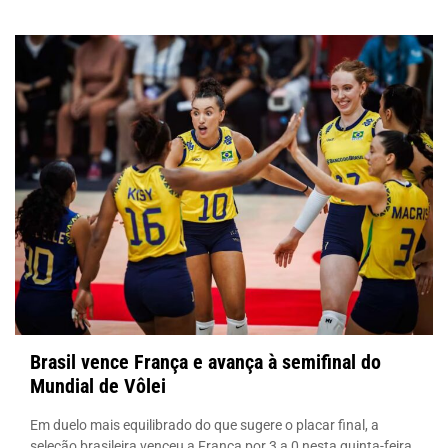
Brasil vence França e avança à semifinal do
Mundial de Vôlei
Em duelo mais equilibrado do que sugere o placar final, a
seleção brasileira venceu a França por 3 a 0 nesta quinta-feira