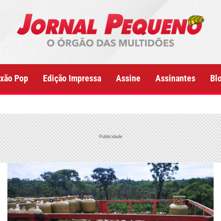
xão Pop
Edição Impressa
Assine
Assinantes
Bl
Publicidade