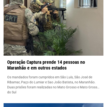
Operação Captura prende 14 pessoas no
Maranhão e em outros estados
Os mandados foram cumpridos em São Luís, São José de
Ribamar, Paço do Lumiar e Sao João Batista, no Maranhão.
Duas prisões foram realizadas no Mato Grosso e Mato Grosso
do Sul