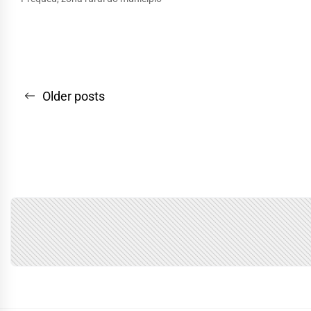
Navegação
Older posts
por
posts