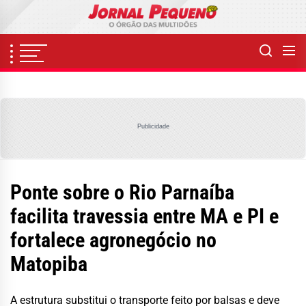
Skip
to
the
content
Publicidade
Ponte sobre o Rio Parnaíba
facilita travessia entre MA e PI e
fortalece agronegócio no
Matopiba
A estrutura substitui o transporte feito por balsas e deve