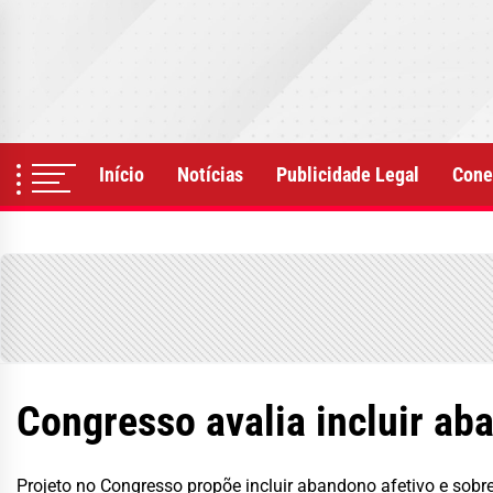
Skip
to
the
content
Início
Notícias
Publicidade Legal
Cone
Congresso avalia incluir ab
Projeto no Congresso propõe incluir abandono afetivo e sobr