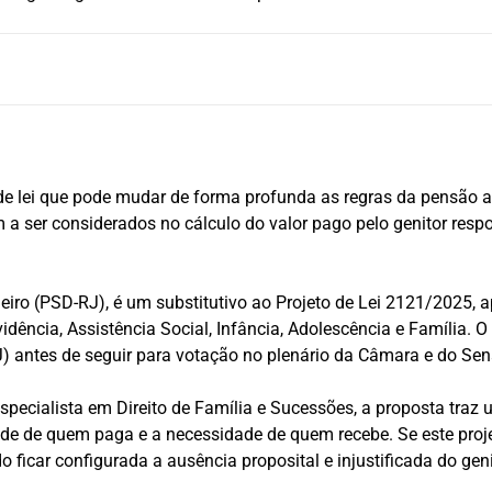
de lei que pode mudar de forma profunda as regras da pensão al
 a ser considerados no cálculo do valor pago pelo genitor res
neiro (PSD-RJ), é um substitutivo ao Projeto de Lei 2121/2025, 
dência, Assistência Social, Infância, Adolescência e Família. O
J) antes de seguir para votação no plenário da Câmara e do Se
cialista em Direito de Família e Sucessões, a proposta traz u
ade de quem paga e a necessidade de quem recebe. Se este projet
 ficar configurada a ausência proposital e injustificada do genit