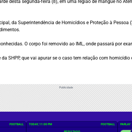
tarde desta segunda-feira (8), em uma região de mangue no Ater
icipal, da Superintendência de Homicídios e Proteção à Pessoa 
edimentos.
onhecidas. O corpo foi removido ao IML, onde passará por exam
e da SHPP, que vai apurar se o caso tem relação com homicídio
Publicidade