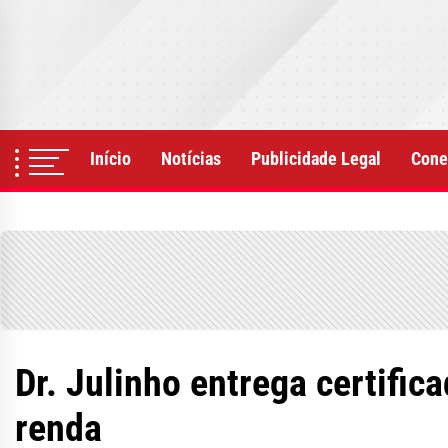
Skip
to
the
content
Início
Notícias
Publicidade Legal
Cone
Dr. Julinho entrega certifi
renda