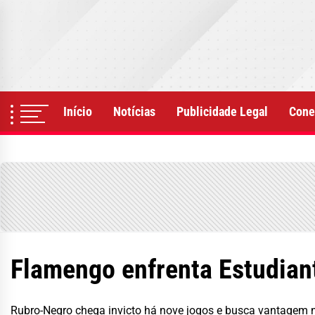
Skip
to
the
content
Início
Notícias
Publicidade Legal
Cone
Flamengo enfrenta Estudiant
Rubro-Negro chega invicto há nove jogos e busca vantagem n