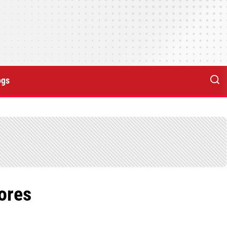
ogs
ores