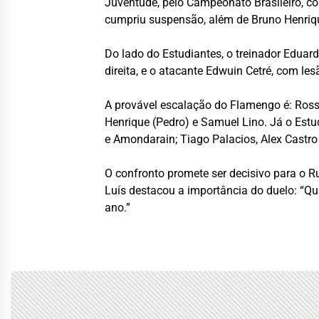
Juventude, pelo Campeonato Brasileiro, comp
cumpriu suspensão, além de Bruno Henrique
Do lado do Estudiantes, o treinador Eduar
direita, e o atacante Edwuin Cetré, com le
A provável escalação do Flamengo é: Rossi;
Henrique (Pedro) e Samuel Lino. Já o Es
e Amondarain; Tiago Palacios, Alex Castro 
O confronto promete ser decisivo para o Ru
Luís destacou a importância do duelo: “Q
ano.”