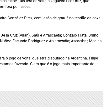
co Filipe Luís terá de volta o zagueiro Léo Ortiz, que
em fora por lesões.
ndro González Pirez, com lesão de grau 3 no tendão da coxa
De la Cruz (Allan), Saúl e Arrascaeta; Gonzalo Plata, Bruno
 Núñez, Facundo Rodríguez e Arzamendia; Ascacíbar, Medina
a o jogo de volta, que será disputado na Argentina. Filipe
estamos fazendo. Claro que é o jogo mais importante do