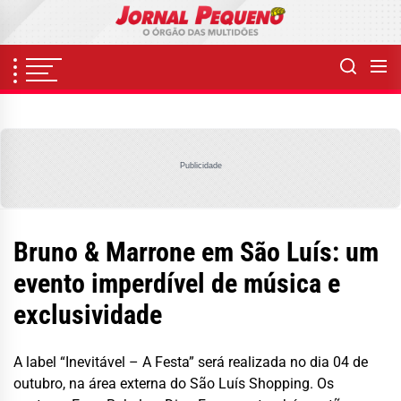
Skip
to
the
content
Publicidade
Bruno & Marrone em São Luís: um
evento imperdível de música e
exclusividade
A label “Inevitável – A Festa” será realizada no dia 04 de
outubro, na área externa do São Luís Shopping. Os