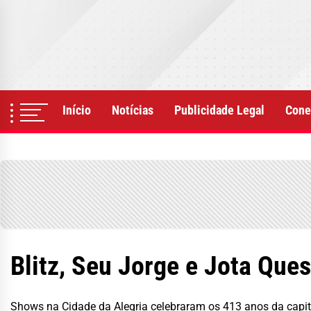
Skip
to
the
content
Início
Notícias
Publicidade Legal
Cone
Blitz, Seu Jorge e Jota Ques
Shows na Cidade da Alegria celebraram os 413 anos da capit