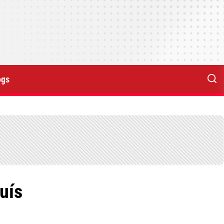
ogs
uís