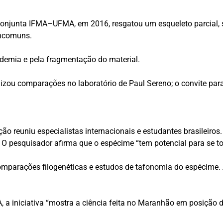
onjunta IFMA–UFMA, em 2016, resgatou um esqueleto parcial, s
incomuns.
ndemia e pela fragmentação do material.
izou comparações no laboratório de Paul Sereno; o convite par
ção reuniu especialistas internacionais e estudantes brasileiro
. O pesquisador afirma que o espécime “tem potencial para se t
comparações filogenéticas e estudos de tafonomia do espécime. A
a iniciativa “mostra a ciência feita no Maranhão em posição d