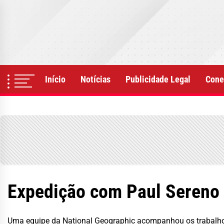
Skip
to
the
content
Início
Notícias
Publicidade Legal
Cone
Expedição com Paul Sereno 
Uma equipe da National Geographic acompanhou os trabalho