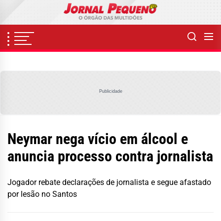
Skip
to
the
content
Publicidade
Neymar nega vício em álcool e
anuncia processo contra jornalista
Jogador rebate declarações de jornalista e segue afastado
por lesão no Santos