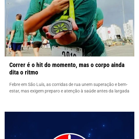
Correr é o hit do momento, mas o corpo ainda
dita o ritmo
Febre em São Luís, as corridas de rua unem superação e bem-
estar, mas exigem preparo e atenção à saúde antes da largada