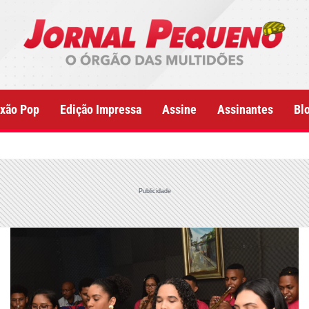
xão Pop
Edição Impressa
Assine
Assinantes
Bl
Publicidade