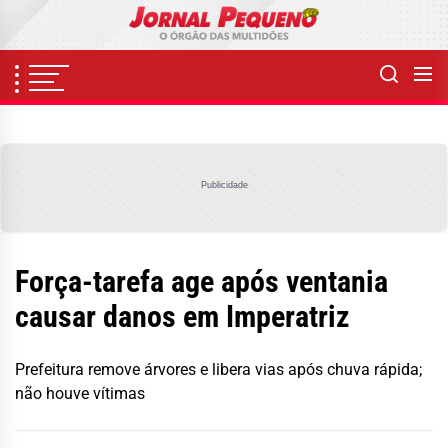
Skip
to
the
content
Publicidade
Força-tarefa age após ventania
causar danos em Imperatriz
Prefeitura remove árvores e libera vias após chuva rápida;
não houve vítimas