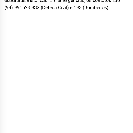
estruturas metálicas. Em emergências, os contatos são
(99) 99152-0832 (Defesa Civil) e 193 (Bombeiros).