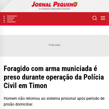
Skip
to
the
content
Publicidade
Foragido com arma municiada é
preso durante operação da Polícia
Civil em Timon
Homem não retornou ao sistema prisional após período de
prisão domiciliar.