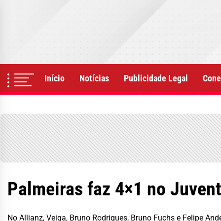
Skip
to
the
content
Início
Notícias
Publicidade Legal
Cone
Palmeiras faz 4×1 no Juvent
No Allianz, Veiga, Bruno Rodrigues, Bruno Fuchs e Felipe And