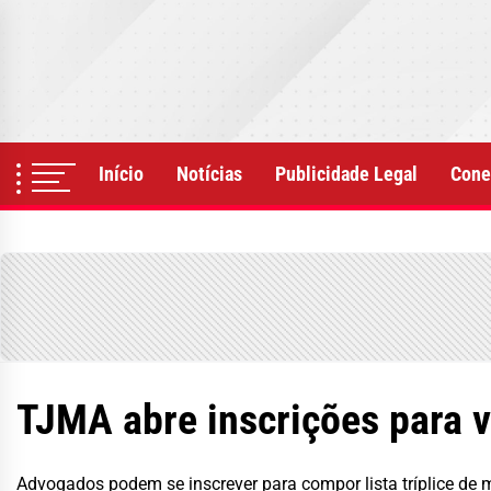
Skip
to
the
content
Início
Notícias
Publicidade Legal
Cone
TJMA abre inscrições para 
Advogados podem se inscrever para compor lista tríplice de me