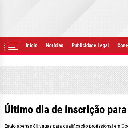
Skip
to
the
content
Início
Notícias
Publicidade Legal
Cone
Último dia de inscrição par
Estão abertas 80 vagas para qualificação profissional em O