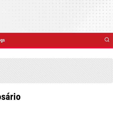
ogs
osário