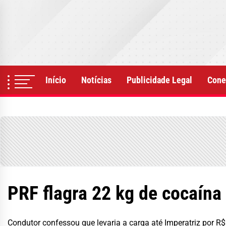
Skip
to
the
content
Início
Notícias
Publicidade Legal
Cone
PRF flagra 22 kg de cocaín
Condutor confessou que levaria a carga até Imperatriz por R$ 2