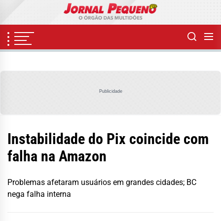
Skip
to
the
content
Publicidade
Instabilidade do Pix coincide com
falha na Amazon
Problemas afetaram usuários em grandes cidades; BC
nega falha interna