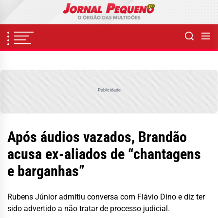
Skip
to
the
content
Publicidade
Após áudios vazados, Brandão
acusa ex-aliados de “chantagens
e barganhas”
Rubens Júnior admitiu conversa com Flávio Dino e diz ter
sido advertido a não tratar de processo judicial.