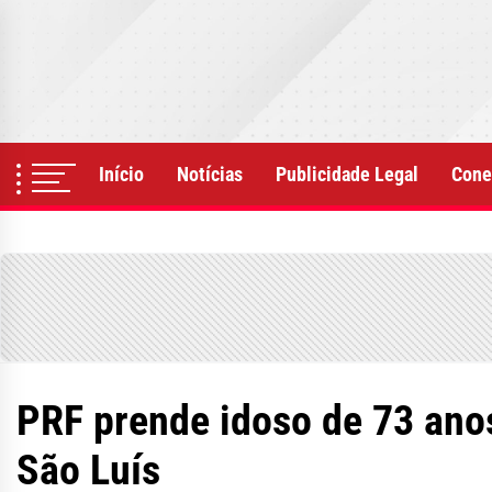
Skip
to
the
content
Início
Notícias
Publicidade Legal
Cone
PRF prende idoso de 73 ano
São Luís