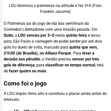
LDU dominou o palmeiras na altitude e fez 3×0 (Foto:
Franklin Jacome)
O Palmeiras sai do jogo de ida das semifinais da
Conmebol Libertadores com uma missão pesada. Em
Quito
, a
LDU venceu por 3–0
nesta
quinta-feira
e levou
para São Paulo a vantagem de poder perder por até dois
gols no duelo de volta, marcado para
quinta que vem,
21h30 (de Brasília), no Allianz Parque
. Para
levar a
decisão aos pênaltis
, o Verdão precisa
vencer por três
gols de diferença
; para
classificar no tempo normal
, terá
de
fazer quatro ou mais
.
Como foi o jogo
A LDU impôs ritmo alto e construiu o placar ainda antes do
intervalo: