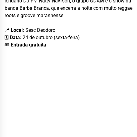
lendário DJ FM Natty Nayfson, o grupo GDAM e o show da
banda Barba Branca, que encerra a noite com muito reggae
roots e groove maranhense.
📍
Local:
Sesc Deodoro
🗓
Data:
24 de outubro (sexta-feira)
🎟
Entrada gratuita