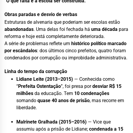
“
O que falta é a escola ser construída.
”
Obras paradas e desvio de verbas
Estruturas de alvenaria que poderiam ser escolas estão
abandonadas
. Uma delas foi fechada há
uma década
para
reforma e hoje está completamente deteriorada.
A série de problemas reflete um
histórico político marcado
por escândalos
: dos últimos cinco prefeitos, quatro foram
condenados por corrupção ou improbidade administrativa.
Linha do tempo da corrupção
Lidiane Leite (2013–2015)
— Conhecida como
“
Prefeita Ostentação
”, foi presa por
desviar R$ 15
milhões
da educação. Tem
10 condenações
somando
quase 40 anos de prisão
, mas recorre em
liberdade.
Malrinete Gralhada (2015–2016)
— Vice que
assumiu após a prisão de Lidiane;
condenada a 15