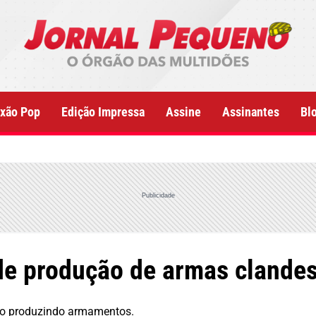
xão Pop
Edição Impressa
Assine
Assinantes
Bl
Publicidade
de produção de armas clande
ado produzindo armamentos.