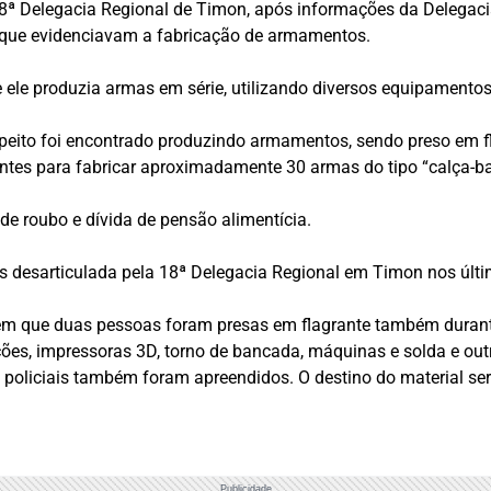
8ª Delegacia Regional de Timon, após informações da Delegaci
s que evidenciavam a fabricação de armamentos.
e ele produzia armas em série, utilizando diversos equipamento
eito foi encontrado produzindo armamentos, sendo preso em fl
tes para fabricar aproximadamente 30 armas do tipo “calça-bala
e roubo e dívida de pensão alimentícia.
as desarticulada pela 18ª Delegacia Regional em Timon nos últ
ão em que duas pessoas foram presas em flagrante também dura
es, impressoras 3D, torno de bancada, máquinas e solda e outro
os policiais também foram apreendidos. O destino do material s
Publicidade