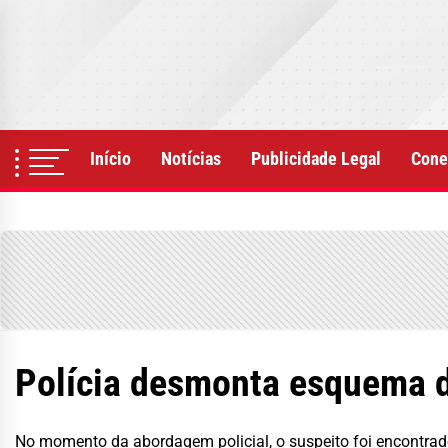
Skip
to
the
content
Início
Notícias
Publicidade Legal
Cone
Polícia desmonta esquema 
No momento da abordagem policial, o suspeito foi encontr