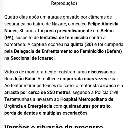
Reprodução)
Quatro dias após um ataque gravado por câmeras de
segurança no bairro de Nazaré, o médico
Felipe Almeida
Nunes
, 30 anos, foi
preso preventivamente
em
Belém
(PA)
, suspeito de
tentativa de feminicídio
contra a
namorada. A captura ocorreu
na quinta (30)
e foi cumprida
pela
Delegacia de Enfrentamento ao Feminicídio (Defem)
na
Seccional de Icoaraci
.
Vídeos de monitoramento registram uma
discussão
na
Rua
João Balbi
. A mulher é
empurrada duas vezes
e cai.
Ao tentar retirar pertences do carro, o motorista
arranca
e a
arrasta por cerca de 250 metros
, segundo a Polícia Civil.
Testemunhas a levaram ao
Hospital Metropolitano de
Urgência e Emergência
com
queimaduras por atrito,
perda de dentes e múltiplas escoriações
.
Versões e situação do processo