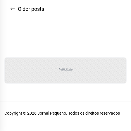
Navegação
Older posts
por
posts
Publicidade
Copyright © 2026
Jornal Pequeno.
Todos os direitos reservados