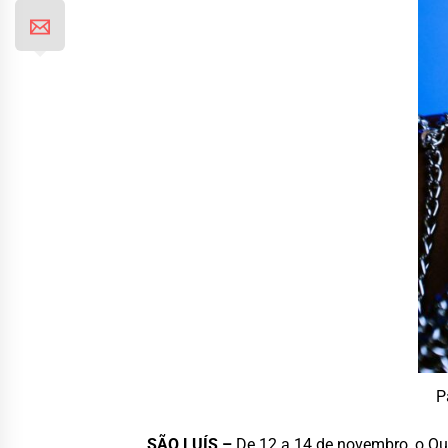
P
SÃO LUÍS –
De 12 a 14 de novembro, o Qui