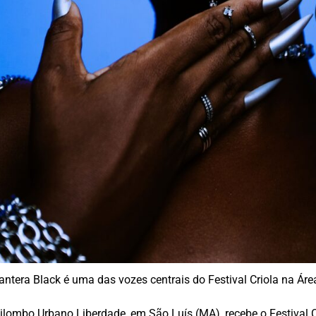
antera Black é uma das vozes centrais do Festival Criola na Áre
lombo Urbano Liberdade, em São Luís (MA), recebe o Festival Cri