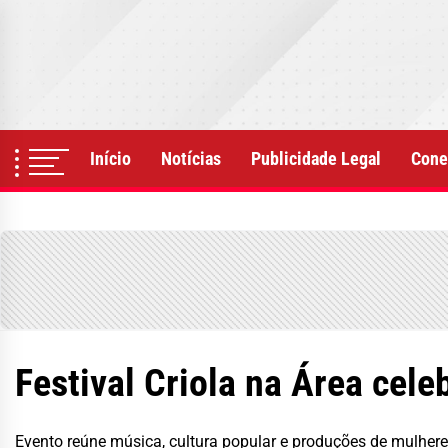
Skip
to
the
content
Início
Notícias
Publicidade Legal
Cone
Festival Criola na Área cele
Evento reúne música, cultura popular e produções de mulher