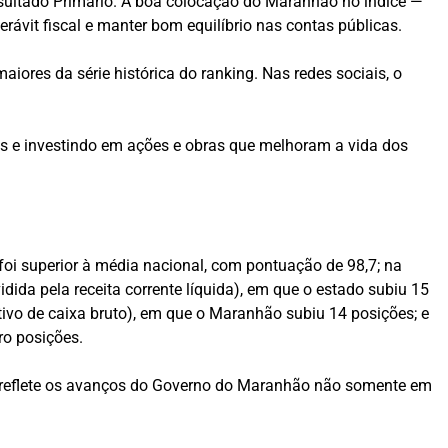
esultado Primário. A boa colocação do Maranhão no índice —
ávit fiscal e manter bom equilíbrio nas contas públicas.
ores da série histórica do ranking. Nas redes sociais, o
os e investindo em ações e obras que melhoram a vida dos
oi superior à média nacional, com pontuação de 98,7; na
dida pela receita corrente líquida), em que o estado subiu 15
ativo de caixa bruto), em que o Maranhão subiu 14 posições; e
ro posições.
io reflete os avanços do Governo do Maranhão não somente em