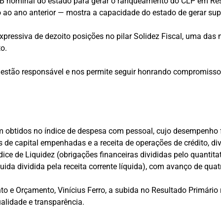
o PIB nominal do estado para gerar o ranqueamento do CLP em R
ao ano anterior — mostra a capacidade do estado de gerar super
essiva de dezoito posições no pilar Solidez Fiscal, uma das mai
o.
a gestão responsável e nos permite seguir honrando compromiss
 obtidos no índice de despesa com pessoal, cujo desempenho f
 de capital empenhadas e a receita de operações de crédito, divi
dice de Liquidez (obrigações financeiras divididas pelo quantit
quida dividida pela receita corrente líquida), com avanço de quat
nto e Orçamento, Vinícius Ferro, a subida no Resultado Primár
alidade e transparência.