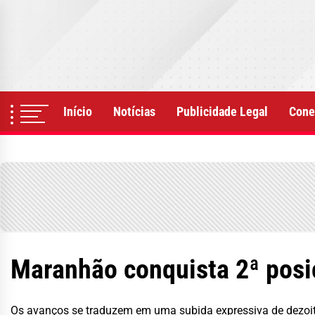
Skip
to
the
content
Início
Notícias
Publicidade Legal
Cone
Maranhão conquista 2ª posiç
Os avanços se traduzem em uma subida expressiva de dezoito 