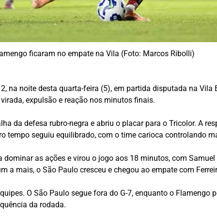
amengo ficaram no empate na Vila (Foto: Marcos Ribolli)
 na noite desta quarta-feira (5), em partida disputada na Vila 
 virada, expulsão e reação nos minutos finais.
lha da defesa rubro-negra e abriu o placar para o Tricolor. A r
ro tempo seguiu equilibrado, com o time carioca controlando m
a dominar as ações e virou o jogo aos 18 minutos, com Samuel L
m a mais, o São Paulo cresceu e chegou ao empate com Ferreira
quipes. O São Paulo segue fora do G-7, enquanto o Flamengo p
equência da rodada.