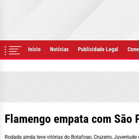
Skip
to
the
content
Início
Notícias
Publicidade Legal
Cone
Flamengo empata com São Pa
Rodada ainda teve vitórias do Botafogo, Cruzeiro, Juventude 